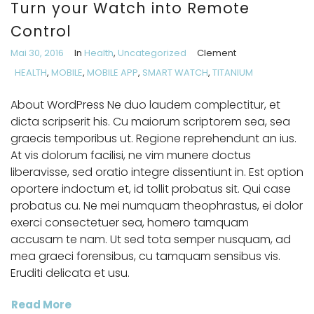
Turn your Watch into Remote
Control
Mai 30, 2016
In
Health
,
Uncategorized
Clement
HEALTH
,
MOBILE
,
MOBILE APP
,
SMART WATCH
,
TITANIUM
About WordPress Ne duo laudem complectitur, et
dicta scripserit his. Cu maiorum scriptorem sea, sea
graecis temporibus ut. Regione reprehendunt an ius.
At vis dolorum facilisi, ne vim munere doctus
liberavisse, sed oratio integre dissentiunt in. Est option
oportere indoctum et, id tollit probatus sit. Qui case
probatus cu. Ne mei numquam theophrastus, ei dolor
exerci consectetuer sea, homero tamquam
accusam te nam. Ut sed tota semper nusquam, ad
mea graeci forensibus, cu tamquam sensibus vis.
Eruditi delicata et usu.
Read More